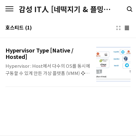
본문 바로가기
감성 IT人 [네떡지기 & 플밍지기]
호스티드
(1)
Hypervisor Type [Native /
Hosted]
Hypervisor : Host에서 다수의 OS를 동시에
구동할 수 있게 만든 가상 플랫폼 (VMM) ❖
Native (Bare Metal) •Hardware에 별도의
Host 운영체제 없이, Hypervisor가 직접 실
행 •Host 운영체제에 별도의 리소스를 할당하
지 않기 때문에 Hosted 가상화에 비해 부하가
적고, 리소스 관리가 유연 •단, 자체적으로 관
리 기능이 없기 때문에 별도의 관리 콘솔 필요.
•Hardware에서 2번째 수준으로 실행
•Vmware ESX/ESXi , Cirtrix Xen ,