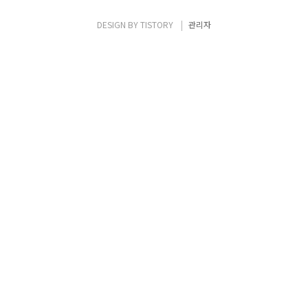
Microsoft Hyper-V, Parallels Parallels
Server, KVM ❖ Hosted •Hardware의
DESIGN BY
TISTORY
관리자
Host 운영체제 위에 VMM(Virtual Machine
Monito..