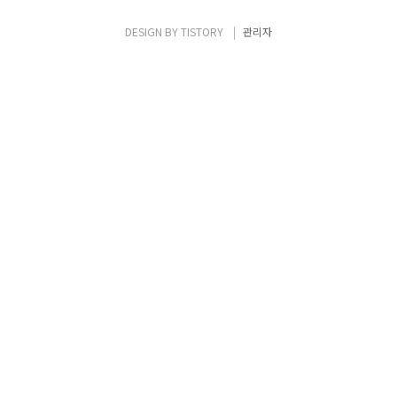
치되어 있어야 함) ※ ◇ SPF 레코드 작성 관
련 - KISA-RBL은 통합화이트도메인 검증을
DESIGN BY
TISTORY
관리자
위한 SPF Record 체크 시, 개별 IP만 정상적
으로 인지하며, IP 대역으로 지정하게 되..