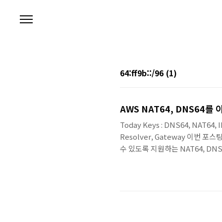
본문 바로가기
64:ff9b::/96
(1)
Today Keys : DNS64, NAT64, IP
Resolver, Gateway 이번 
수 있도록 지원하는 NAT64, DN
예제를 알아봅니다. NAT64와 D
구축된 IPv6 워크로드가 IPv6는
포스팅에서 다뤄질 전체적인 구성입니다