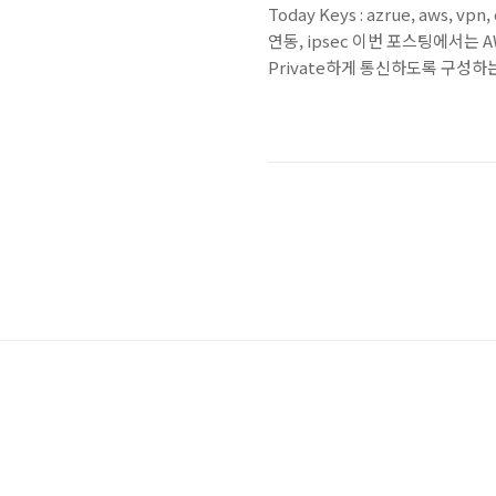
Today Keys : azrue, aws, vpn
연동, ipsec 이번 포스팅에서는 A
Private하게 통신하도록 구성
나, 메뉴들이 시간이 지나면서 조
의 AWS와 Azure의 VPN 연동
VPN 연동 설정이고, 하단에 AWS의
부분만 별도..