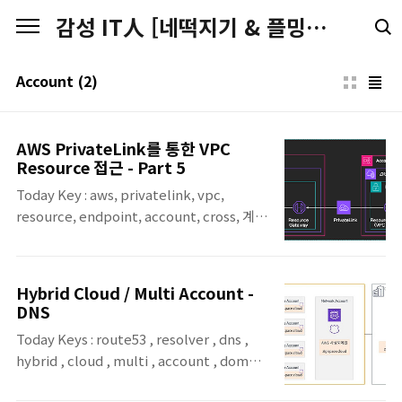
본문 바로가기
감성 IT人 [네떡지기 & 플밍지기]
Account
(2)
AWS PrivateLink를 통한 VPC
Resource 접근 - Part 5
Today Key : aws, privatelink, vpc,
resource, endpoint, account, cross, 계
정, 공유, share 지난 12월 1일 공개된 'AWS
announces access to VPC resources
over AWS PrivateLink' 에 대한 내용에 대한
Hybrid Cloud / Multi Account -
다섯 번 째 포스팅입니다. 이번 포스팅에서는
DNS
Cross Account 간에 VPC resources over
Today Keys : route53 , resolver , dns ,
AWS PrivateLink를 구성해서 연결해 봅니
hybrid , cloud , multi , account , domain
다. 본 포스팅에서 진행 할 아키텍처입니다.기
, 리졸버 , 도메인 , 하이브리드 , 클라우드 이
존 포스팅에서 다뤘던 것과 크게 다르지는 않