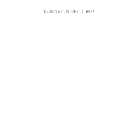
목 적 • 시스템 중단으로 인한 다른 서비스에
미치는 영향을 최소화 하기 위함 • 내부/대외
DESIGN BY
TISTORY
관리자
의 금전적 손실 예방 • 서비스 중단으로 인한
기업 이미지 하락 및 그로 인한 고객 이탈 예방
RTO / RPO • RTO (Re..