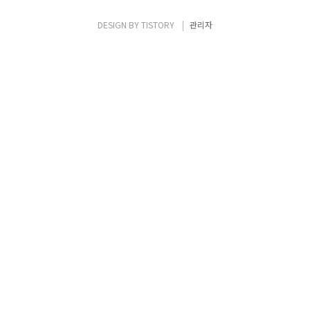
Control Plane) ▪ Enterprise 의 On-
Promise 솔루션 ▪ Production 환경에서
DESIGN BY
TISTORY
관리자
UCP를 사용하여 Docekrized Application
들을 배포하고 관리 가능 ▪..