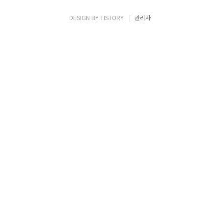
다. 그리고 그렇게 만들어진 이미지가 새로운
Container에 적용되는지를 알아봅니다.
DESIGN BY
TISTORY
관리자
•Docker File로 이미지 ..