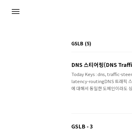
본문 바로가기
GSLB
(5)
DNS 스티어링(DNS Traffi
Today Keys : dns, traffic-stee
latency-routingDNS 트래픽 
에 대해서 동일한 도메인이라도 상황
율(가중치) 등으로 갈 수 있도록 하
티어링의 응답 값에..
GSLB - 3