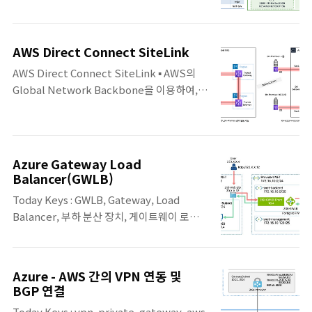
Route 53, Resolver, Gateway 이번 포스팅
포스팅에서 다뤄질 AWS S3 Endpoint 사용
은 AWS에서 IPv6로 구성된 워크로드에서
방법에 대해서 정리한 구성입니다. S3는 기본
IPv4 서비스와 통신을 할 수 있도록 지원하는
적으로 공인 IP주소를 갖는 Public Service
AWS Direct Connect SiteLink
NAT64, DNS64 이용해서, IPv6 인스턴스가
이기 때문에 가상 네트워크인 VPC 내부에서
AWS Direct Connect SiteLink ▪ AWS의
VPC 외부의 IPv4 서비스와 통신하는 예제를
S3로 접근하기 위해서는 IGW를 통해서 접근..
Global Network Backbone을 이용하여,
알아봅니다. NAT64와 DNS64를 사용하면,
On-Premise 간의 직접 연결이 가능하도록 지
단순히 서브넷의 옵션과 라우팅 조정만으로
원 ▪ 글로벌에 위치한 On-Premise는 각 위치
AWS에 구축된 IPv6 워크로드가 IPv6는 물론
에서 가까운 DX Location을 통해서 DX
IPv4로 제공되는 서비스와 통신하도록 구성
Gateway에 연결하고, 각 DX Location 간에
할 수 있습니다. 오늘 포스팅에서 다뤄질 전체
Azure Gateway Load
는 AWS의 Global Network Backbone망
적인 구성입니다. 하단에 ZIGI-VPC에 IPv4와
Balancer(GWLB)
을 이용해서 통신 ▪ 기존의 고비용의 해외 전용
IPv6를 모두 사용하도록 구성이 ..
Today Keys : GWLB, Gateway, Load
선을 구축하지 않고 AWS Global Backbone
Balancer, 부하 분산 장치, 게이트웨이 로드
망을 이용하여 사용 - 고정된 고비용의 해외 전
밸런서, 보안, endpoint, nva, appliance,
용선 대신하여 사용. ▪ AWS에서 기존에도 On-
azure, cloud, 클라우드 이번 포스팅에서는
Premise 간의 통신을 할 수 있었으나, 기존에
방화벽, 패킷분석, IDS/IPS, Inline DDoS와
는 Transit Gateway를 경유해야 했지만
Azure - AWS 간의 VPN 연동 및
같은 3rd-Party NVA(Network Virtual
BGP 연결
SiteLink 기능 출시로 DX G..
Appliance)를 Azure 트래픽 경로 상에서
Today Keys : vpn, private, gateway, aws,