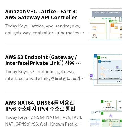
위한 네트워크 입문' [길벗] 서적에 포함된 '3.
네트워크 통신하기'의 내용 3.6.1장의 내용입
Amazon VPC Lattice - Part 9:
니다. 서브넷과 게이트웨이 초기 네트워크는
AWS Gateway API Controller
모든 단말이 하나의 네트워크에 존재하는 로컬
Today Keys : lattice, vpc, service, eks,
네트워크(LAN)를 고려하여 설계되어 통신하
api, gateway, controller, kubernetes 이
는 방법이 매우 간단했습니다. 이메일과 인터
번 포스팅은 서로 다른 VPC 및 AWS 계정에 걸
넷 기술의 발달로 작은 LAN 네트워크들이 하
쳐 서비스 간의 네트워크 연결 및 애플리케이
나의 큰 네트워크로 묶이면서 먼 거리에 있는
션 계층 라우팅을 자동으로 관리해주는
다른 LAN 간의 통신이 중요해졌습니다. 같은
AWS S3 Endpoint (Gateway /
Amazon VPC Lattice에 대한 아홉 번째 포스
네트워크 내에서의 통신과 원격지 네트워크 간
Interface[Private Link]) 사용 방
팅입니다. 아홉 번째 포스팅에서는 AWS
법
의 통신은 동작 방식이나 필요한 네트워크 장
Today Keys : s3, endpoint, gateway,
Gateway API Controller에 대한 내용입니
비가 모두 다릅니다. 원격지 네트워크와의 통
interface, private link, 엔드포인트, 프라이
다. AWS Gateway API Controller는
신에 사용..
빗 링크, 보안, eni 이번 포스팅에서는 AWS
Kubernetes API를 구현한 것으로 EKS
S3 서비스 접근 시에, 공인망 구간을 경유하지
Cluster의 Gateway, HTTRoute에 대한
않고 AWS 내부망을 통해 보다 보안적으로 접
Amazon VPC Lattice 리소스를 프로비저닝
AWS NAT64, DNS64를 이용한
근이 가능한 Endpoint에 사용 방법을 알아봅
하는 역할을 합니다. Kubernetes Gateway
IPv6 주소에서 IPv4 주소로 통신
니다. S3의 Endpoint는 Gateway 방식과
API에 대한 내용과..
Today Keys : DNS64, NAT64, IPv6, IPv4,
Interface에 방식을 모두 지원하는 데 각 방식
NAT, 64:ff9b::/96, Well-Known Prefix,
을 어떻게 사용 할 수 있는지 알아봅니다. 오늘