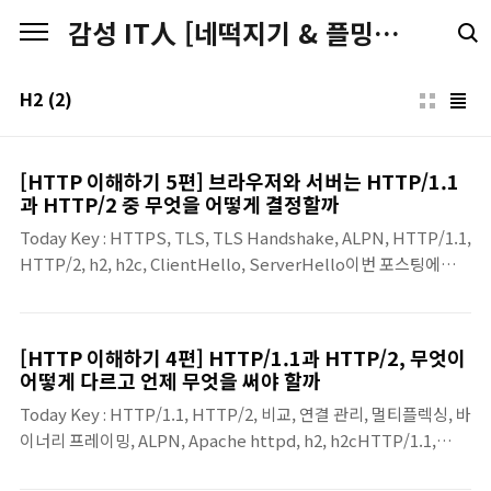
본문 바로가기
감성 IT人 [네떡지기 & 플밍지기]
H2
(2)
[HTTP 이해하기 5편] 브라우저와 서버는 HTTP/1.1
과 HTTP/2 중 무엇을 어떻게 결정할까
Today Key : HTTPS, TLS, TLS Handshake, ALPN, HTTP/1.1,
HTTP/2, h2, h2c, ClientHello, ServerHello이번 포스팅에서는
TLS 핸드셰이크와 ALPN을 중심으로 그 선택 과정의 원리를 정리
해봅니다.ALPN, 프로토콜 협상의 핵심이 선택에서 핵심 역할을 하
는 것이 ALPN(Application-Layer Protocol Negotiation)입니
[HTTP 이해하기 4편] HTTP/1.1과 HTTP/2, 무엇이
다.RFC 7301은 ALPN을 같은 TCP나 UDP 포트에서 여러 애플리
어떻게 다르고 언제 무엇을 써야 할까
케이션 프로토콜을 지원할 때, TLS 핸드셰이크 안에서 어떤 프로토
Today Key : HTTP/1.1, HTTP/2, 비교, 연결 관리, 멀티플렉싱, 바
콜을 사용할지 정하기 위한 확장으로 정의합니다.클라이언트는 자
이너리 프레이밍, ALPN, Apache httpd, h2, h2cHTTP/1.1,
신이 지원하는 프로토콜 목록을 ClientHello에 넣어 보내고, 서버
HTTP/2 두 프로토콜은 버전이 달라도 HTTP는 공통된 의미 체계
는 그중 하나를 선택해 응답..