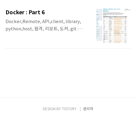
7.2.9장의 내용입니다 7.2.9 호스트 파일 설정
대 클래스리스 네트워크의 가장 큰 특징 입니
앞에서 설명한 것처럼 DNS를 이용해 도메인
다. 옥텟 단위로 구분되는 서브네팅은 이해와
Docker : Part 6
주소를 IP 주소로 변환하는 방법 외에도 도메
운영이 쉽지만 실제로는 옥텟 단위보다 더 잘
Docker,Remote, API,client, library,
인과 IP 주소를 매핑해놓은 hosts 파일을 이
게 네트워크를 쪼개 2진수의 ..
python,host, 원격, 리모트, 도커, git :
용하여 '도메인-IP 주소' 쿼리를 사용할 수 있
today Key Docker의 6번째 포스팅입니다.
습니다. DNS 기능이 개발되기 전부터 사용하
이번 포스팅에서는 Docker를 Remote에서
던 방식이고 일반적으로 현대 인터넷에서는 사
제어할 수 있도록 제공되는 Remote API
용하지 않고 테스트 목적 등으로 특정 도메인
client libraries에 대해서 다뤄봅니다. 보안
에 대해 임의로 설정한 값으로 도메인을 접속
적인 측면보다는 최대한 우선 쉽게 접근하는
할 때 이 hosts 파일을 사용 할 수 있습니다(예
걸 목표로 잡고 있기 때문에 이 점은 감안해서
: DNS 등록 전에 내부 테..
봐주시면 감사하겠습니다. ^^ 이런 식으로
Docker를 Client에서도 다룰 수 있다는 것 정
도로 보면 어떨까 싶습니다! ^^ 물론 이러한
API를 활용하여 Docker Host를 관리하도록
한다면 Docker의 명령을 직접 입력하지 않고
DESIGN BY
TISTORY
관리자
Application을 클릭하는 것만으로도
docker..