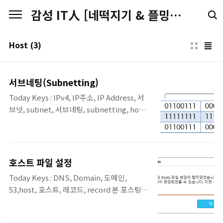
본문 바로가기
감성 IT人 [네떡지기 & 플밍지기]
Host
(3)
서브네팅(Subnetting)
Today Keys : IPv4, IP주소, IP Address, 서
브넷, subnet, 서브네팅, subnetting, host,
network, IP 설계 본 포스팅은 'IT 엔지니어
를 위한 네트워크 입문' [길벗] 서적에 포함된
'3. 네트워크 통신하기'의 내용 3.3.2장의 내용
입니다. 서브네팅 원래 부여된 클래스의 기준
호스트 파일 설정
을 무시하고 새로운 네트워크-호스트 구분 기
Today Keys : DNS, Domain, 도메인,
준을 사용자가 정해 원래 클래스풀 단위의 네
53,host, 호스트, 레코드, record 본 포스팅은
트워크보다 더 쪼개 사용하는 것을 서브네팅
'IT 엔지니어를 위한 네트워크 입문' [길벗] 서
(Subnetting)이라고 합니다. 부여 된 주소를
적에 포함된 '7.2 DNS'장의 내용 중 소개 및
다시 잘라 사용해 서브네팅이라고 부르는데 현