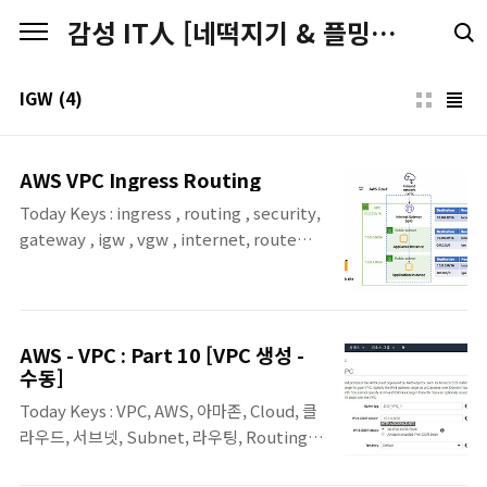
본문 바로가기
감성 IT人 [네떡지기 & 플밍지기]
IGW
(4)
AWS VPC Ingress Routing
Today Keys : ingress , routing , security,
gateway , igw , vgw , internet, route
table, vpc, aws, cloud 이번 포스팅은 2019
년 12월에 추가된 VPC Ingress Routing에
대한 내용입니다. 기존에 서브넷에만 적용되
던 라우팅을 Internet Gateway나 Virtual
AWS - VPC : Part 10 [VPC 생성 -
Private Gateway에 적용하여 보다 유연하게
수동]
경로 제어를 할 수 있어서, 추가적인 보안 정책
Today Keys : VPC, AWS, 아마존, Cloud, 클
수립을 용이하게 도와줄 수 있습니다. Ingress
라우드, 서브넷, Subnet, 라우팅, Routing,
Routing ▪ IGW 및 VGW를 통해서 통신하는
NAT, Gateway, IGW 이번 포스팅은 예전 포
VPC 트래픽에 라우팅 테이블을 적용하여 VPC