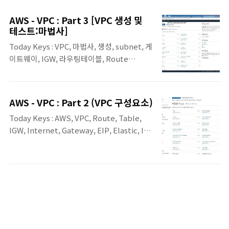
스팅에서 마법사를 통해서 만들었던 VPC를 마
내의 가상 어플라이언스로 경로를 통하도록 하
법사를 통하지 않고 각 개별 항목 별로 생성해
여, 네트워크 및 보안 정책을 수립할 수 있도록
AWS - VPC : Part 3 [VPC 생성 및
보는 실습 예제입니다. 마법사를 통한 구성은
테스트:마법사]
..
편리하지만, 직접 개별 항목으로 생성해 보는
Today Keys : VPC, 마법사, 생성, subnet, 게
작업을 통하면 실제 VPC의 구성이 어떻게 이
이트웨이, IGW, 라우팅테이블, Route
뤄지는지 이해하는 데 많은 도움이 되리라 생
tables, EIP, Elastic, Create 기존 포스팅 :
각됩니다. 관련 포스팅 : AWS - VPC : Part 3
AWS - VPC : Part 1 , AWS - VPC : Part 2
[VPC 생성 및 테스트:마법사] 이번 포스팅에서
Last Updated : 2018.11.30 이번 포스팅에서
만들게 될 VPC 구성은 다음과 같습니다. 하나
AWS - VPC : Part 2 (VPC 구성요소)
는 AWS VPC를 마법사를 통해서 생성하여 간
의 VPC 내에 공인 서브넷과 사설 서브넷을 각
Today Keys : AWS, VPC, Route, Table,
단하게 VPC와 관련된 컴포넌트를 구성하고,
각 1개씩 구성합니다. VPC가 외부와 통신하기
IGW, Internet, Gateway, EIP, Elastic, IP
통신 테스트를 진행합니다. 먼저 VPC 대시보
위해서 Intern..
address, NAT, 네트워크, 아마존 AWS VPC
드로 들어가면, VPC에서 사용하는 다양한 컴
대시보드를 보면 다음과 같이 VPC에서 사용되
포넌트가 있습니다. '상단에 VPC 만들기'라는
는 다양한 컴포넌트가 있습니다.이번 포스팅
파란 버튼을 클릭하면, 다음과 같이 VPC를 손
에서는 VPC의 다양한 컴포넌트 중에서 라우팅
쉽게 구성할 수 있도록 마법사 형태로 제공합
테이블과 인터넷 게이트웨이, 탄력적 IP, NAT
니다. VPC 구성 형태에 따라서 4가지 방식을
게이트웨이에 대해서 알아보겠습니다. Last
제공하는 데, 1. 단일 퍼블릭 서브..
Updated : 2018.11.30 라우팅 테이블
(Route Tables) · 특정 네트워크 대역에 대해