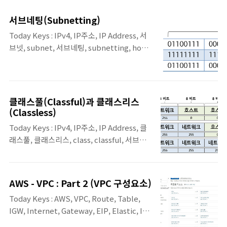
네트워크 입문' [길벗] 서적에 포함된 '3. 네트
주소를 계획, 추적 및 관리할 수 있도록 지원하
워크 통신하기'의 내용 3.3.4장의 내용입니다.
는 기능입니다.Azure Virtual Network
서브네팅(Subnetting)
공인 IP와 사설 IP 인터넷에 접속하려면 IP 주
Manager의 IPAM을 사용하면 다음과 같은 작
Today Keys : IPv4, IP주소, IP Address, 서
소가 있어야 하고 이 IP는 전 세계에서 유일해
업을 수행할 수..
브넷, subnet, 서브네팅, subnetting, host,
야 하는 식별자입니다. 이런 IP 주소를 공인 IP
network, IP 설계 본 포스팅은 'IT 엔지니어
라고 합니다. 하지만 인터넷에 연결하지 않고
를 위한 네트워크 입문' [길벗] 서적에 포함된
개인적으로 네트워크를 구성 한다면 공인 IP
'3. 네트워크 통신하기'의 내용 3.3.2장의 내용
주소를 할당받지 않고도 네트워크를 구축할 수
입니다. 서브네팅 원래 부여된 클래스의 기준
있습니다. 이때 사용하는 IP 주소 를 사설 IP
클래스풀(Classful)과 클래스리스
을 무시하고 새로운 네트워크-호스트 구분 기
주소라고 합니다. 인터넷에 접속하려면 통신
(Classless)
준을 사용자가 정해 원래 클래스풀 단위의 네
사업자로부터 IP 주소를 할당받거나 IP 할 당
Today Keys : IPv4, IP주소, IP Address, 클
트워크보다 더 쪼개 사용하는 것을 서브네팅
기관(..
래스풀, 클래스리스, class, classful, 서브넷
(Subnetting)이라고 합니다. 부여 된 주소를
마스크, CIDR 본 포스팅은 'IT 엔지니어를 위
다시 잘라 사용해 서브네팅이라고 부르는데 현
한 네트워크 입문' [길벗] 서적에 포함된 '3. 네
대 클래스리스 네트워크의 가장 큰 특징 입니
트워크 통신하기'의 내용 3.3.2장의 내용입니
다. 옥텟 단위로 구분되는 서브네팅은 이해와
AWS - VPC : Part 2 (VPC 구성요소)
다. 클래스풀과 클래스리스 IP 주소 체계에서
운영이 쉽지만 실제로는 옥텟 단위보다 더 잘
Today Keys : AWS, VPC, Route, Table,
설명한 클래스(Class) 기반의 IP 주소 체계를
게 네트워크를 쪼개 2진수의 ..
IGW, Internet, Gateway, EIP, Elastic, IP
클래스풀(Classful)이라고 부릅니다. IP 주소
address, NAT, 네트워크, 아마존 AWS VPC
체계를 처음 만들었을 때는 클래스 개념을 도