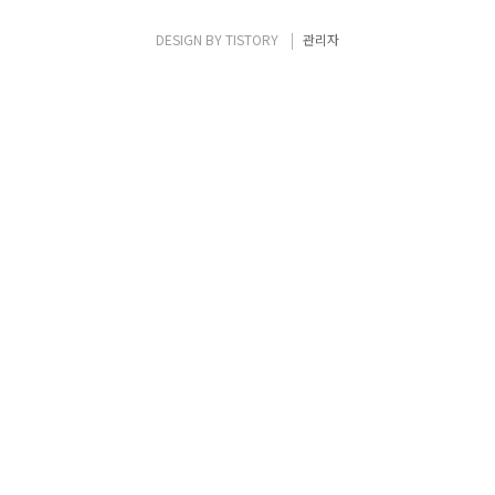
정입니다. Transit Gateway 신규 추가 기능
에 대한 포스팅을 보시려면,
DESIGN BY
TISTORY
관리자
https://zigispace.net/1064 을 확인하시면
됩니다. Network Manager • AWS..