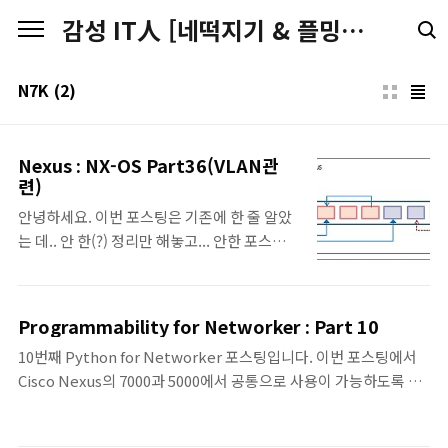
본문 바로가기
감성 IT人 [네떡지기 & 플밍지기]
N7K
(2)
Nexus : NX-OS Part36(VLAN관
련)
안녕하세요. 이번 포스팅은 기존에 한 줄 알았
는 데.. 안 한(?) 정리만 해놓고... 안한 포스팅
인 듯 싶습니다. 어쩌면 다른 제목으로 했을지
도 모르겠지만.. 최근에 추가한 내용들도 있어
서 ^^ Nexus 시리즈로 포스팅해 봅니다. ^^
Programmability for Networker : Part 10
VLAN • VDC별로 4094개의 VLAN이 지원되
10번째 Python for Networker 포스팅입니다. 이번 포스팅에서
며, 전 시스템에서는 16,384개의 VLAN이 지
Cisco Nexus의 7000과 5000에서 공통으로 사용이 가능하도록 기
원이 되지만, 특정 VLAN은 System-Level에
존에 만들었던 ipinfo.py 모듈을 변경해봅니다. 장비별로 개개의 코
의해서 사용되거나 예약되어 있기 때문에 사용
드를 작성해서 수행하는 것보다는 장비에서 공통으로 호환성있게
이 불가하다. 이러한 Vlan을 확인하는 명령어