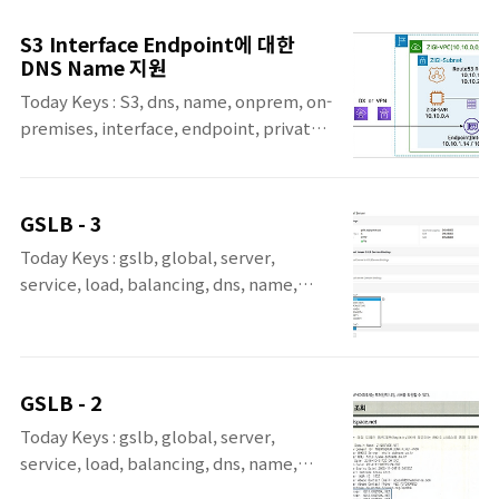
한 정보를 조회할 수 있는 도구로, 리눅스 및 유닉스 계열 환경에서
기본적으로 많이 사용됩니다. dig는 도메인 이름에 대한 IP 주소, 메
S3 Interface Endpoint에 대한
일 서버 정보, 네임서버 목록 등 다양한 레코드 정보를 확인할 수 있
DNS Name 지원
으며, 복잡한 DNS 설정 문제를 진단하거나 보안 점검을 수행할 때
Today Keys : S3, dns, name, onprem, on-
도 유용하게 사용됩니다.도메인을 기반으로 한 웹 서비스 운영이 일
premises, interface, endpoint, private
반화되면서, DNS 정보의 정확성과 응답 속도, 그리고 구조적인 설
link, resolver, route53, hybrid, 온프레미
계가 점점 더 중요해졌습니다. 특히..
스 이번 포스팅은 S3 Interface Endpoint에
대한 DNS name 속성을 사용하여 On-
GSLB - 3
Premises에서 DX/VPN으로 S3 접근 시 S3
Today Keys : gslb, global, server,
의 리전 DNS Name으로 접근하도록 구성해
service, load, balancing, dns, name,
보는 포스팅입니다. 기존에는 S3 Interface
server, 네임, 서버, 도메인 본 포스팅은 'IT 엔
Endpoint에서는 다른 Interface Endpoint
지니어를 위한 네트워크 입문' [길벗] 서적에
에서 지원되는 DNS name 속성이 지원되지
포함된 '7.3 DNS'장의 내용 중 소개 및 7.3.3장
않았기 때문에 On-Premises에서 접근 시에
의 내용입니다 7.3.3 GSLB 분산 방식 GSLB를
Interface Endpoint 별도의 DNS Name을
GSLB - 2
이용해 서비스를 분산하면 다음과 같은 주요
사용해서 접근을 했지만, 이번에 DNS ..
Today Keys : gslb, global, server,
목적을 달성할 수 있습니다. 서비스 제공의가
service, load, balancing, dns, name,
능 여부를 체크해 트래픽 분산 지리적으로 멀
server, 네임, 서버, 도메인 본 포스팅은 'IT 엔
리 떨어진 다른 데이터센터에 트래픽 분산 지