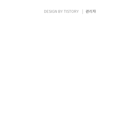
1.10+ 이상에서 Docker Volume Driver
Plug-in으로 Recommend 됨. ※ 현재 16개
DESIGN BY
TISTORY
관리자
의 Docker Plug-in이 홈페이지에서 안내..