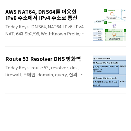
트워킹 환경에서 매우 중요한 역할을 하는
Route 53 VPC Resolver에 대해 알아봅니
AWS NAT64, DNS64를 이용한
다.Route 53 VPC Resolver란?Route 53
IPv6 주소에서 IPv4 주소로 통신
VPC Resolver는 모든 Amazon VPC에서 기
Today Keys : DNS64, NAT64, IPv6, IPv4,
본적으로 제공되는 DNS Resolver 서비스
NAT, 64:ff9b::/96, Well-Known Prefix,
AmazonProvidedDNS 또는 Amazon DNS
Route 53, Resolver, Gateway 이번 포스팅
서버라고도 함퍼블릭 레코드, VPC 전용 로컬
은 AWS에서 IPv6로 구성된 워크로드에서
DNS 이름, Route 53 프라이빗 호스팅 영역
IPv4 서비스와 통신을 할 수 있도록 지원하는
에 대한 DNS 쿼리에 재귀적으로 응답VPC 기
Route 53 Resolver DNS 방화벽
NAT64, DNS64 이용해서, IPv6 인스턴스가
본 IPv4 CIDR에 3번째 주소 또는
Today Keys : route 53, resolver, dns,
VPC 외부의 IPv4 서비스와 통신하는 예제를
169.254.169.253..
firewall, 도메인, domain, query, 질의, 방화
알아봅니다. NAT64와 DNS64를 사용하면,
벽, firewall manager 이번 포스팅은 VPC 내
단순히 서브넷의 옵션과 라우팅 조정만으로
에서 도메인 질의를 제어하기 위한 관리형
AWS에 구축된 IPv6 워크로드가 IPv6는 물론
DNS 방화벽인, Route 53 Resolver DNS 방
IPv4로 제공되는 서비스와 통신하도록 구성
화벽에 대한 예제 포스팅입니다. Route 53
할 수 있습니다. 오늘 포스팅에서 다뤄질 전체
Resolver DNS 방화벽 적용을 위한 규칙 그
적인 구성입니다. 하단에 ZIGI-VPC에 IPv4와
룹과 도메인 목록을 만들어서, VPC에 적용하
IPv6를 모두 사용하도록 구성이 ..
여 어떻게 제어를 하는지 간단하게 살펴봅니
다. Route 53 Resolver DNS 방화벽을 이용