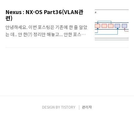
입니다. Azure의 라우팅과 관련한 내용은 앞
자동으로 생성되는 경로 ▪ 기본적으로 인터넷
으로 몇 번에 추가로 포스팅 될 예정입니다.
을 향하는 default route가 있으며, default-
Nexus : NX-OS Part36(VLAN관
System Route(Azure Default) ▪ Azure에
련)
internet-gateway를 통해서 통신 가능하..
서 자동으로 생성하여 할당되는 라우팅 경로 ▪
안녕하세요. 이번 포스팅은 기존에 한 줄 알았
Azure에서는 vNet의 각 서브넷에 기본적인
는 데.. 안 한(?) 정리만 해놓고... 안한 포스팅
System route(Default System Route)를
인 듯 싶습니다. 어쩌면 다른 제목으로 했을지
자동으로 생성. ▪ System route는 사용자가
도 모르겠지만.. 최근에 추가한 내용들도 있어
생성하거나, 삭제는 불가 ▪ Azure의 특정 기능
서 ^^ Nexus 시리즈로 포스팅해 봅니다. ^^
사용 시에 모든 서브넷이나 혹은 특정 서브넷
VLAN • VDC별로 4094개의 VLAN이 지원되
에 선택적 기본 경로(Opti..
며, 전 시스템에서는 16,384개의 VLAN이 지
원이 되지만, 특정 VLAN은 System-Level에
의해서 사용되거나 예약되어 있기 때문에 사용
이 불가하다. 이러한 Vlan을 확인하는 명령어
는 다음과 같다. [ Show vlan internal
usage ] • 각 VLAN별의 특징은 다음과 같다 -
DESIGN BY
TISTORY
관리자
VLAN 1 : Default VLAN으로 수정 및 삭제가
불가 - VLAN 2-1005 : Normal VLAN..