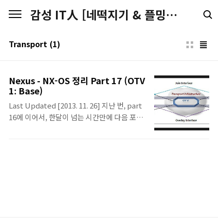
본문 바로가기
감성 IT人 [네떡지기 & 플밍지기]
Transport
(1)
Nexus - NX-OS 정리 Part 17 (OTV
1: Base)
Last Updated [2013. 11. 26] 지난 번, part
16에 이어서, 한달이 넘는 시간만에 다음 포스
팅을 하게 되었습니다. 이유는 많지만, 바쁜 일
정탓도 있고 연말/연초라는 핑계보다 가장 큰
것은 내공의 부족이 아닐까 생각을 문득 해봅
니다. 한 동안 vPC 정리만해서 올리다가, 또 다
른 내용을 올려봐야지 이러면서 정리를 시작한
주제가 오늘 포스팅하는 OTV입니다. 이제까
지의 정리 순서도 두서가 없었던 것처럼.. OTV
도 두서없이 그냥 정리를 시작하면서, 어느 정