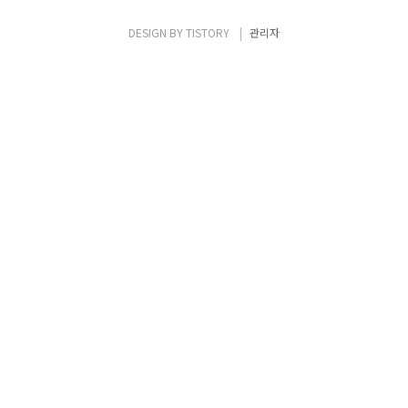
도 정리가 되면 올려야지 했는데.. 그러다가 느
낀 것은 역시 그러면 포스팅을 아예하지 않게
DESIGN BY
TISTORY
관리자
되버릴듯한(?).. 생각으로.. 우선 현재까지 정
리했던 내용을 그나마 약간 정리를 해서(?) 포
스팅해봅니다. 두서없이 정리된 탓에.. 잘못
된..