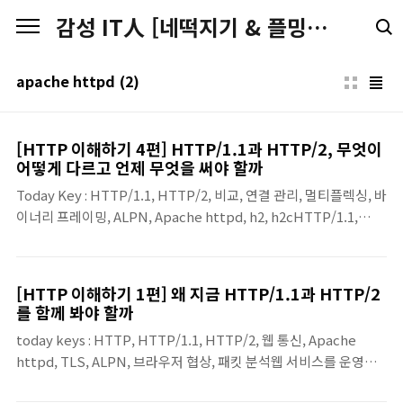
본문 바로가기
감성 IT人 [네떡지기 & 플밍지기]
apache httpd
(2)
[HTTP 이해하기 4편] HTTP/1.1과 HTTP/2, 무엇이
어떻게 다르고 언제 무엇을 써야 할까
Today Key : HTTP/1.1, HTTP/2, 비교, 연결 관리, 멀티플렉싱, 바
이너리 프레이밍, ALPN, Apache httpd, h2, h2cHTTP/1.1,
HTTP/2 두 프로토콜은 버전이 달라도 HTTP는 공통된 의미 체계
를 공유합니다. RFC 9112는 그 의미를 HTTP/1.1의 메시지 문법과
연결 관리 방식으로 전달하는 방법을 정의하고,RFC 9113은
[HTTP 이해하기 1편] 왜 지금 HTTP/1.1과 HTTP/2
HTTP/2를 같은 HTTP 의미를 더 효율적으로 표현한 버전으로 설
를 함께 봐야 할까
명합니다.두 버전은 전혀 다른 프로토콜이라기보다, 같은 HTTP를
today keys : HTTP, HTTP/1.1, HTTP/2, 웹 통신, Apache
서로 다른 방식으로 실어 나르는 두 개의 구현 모델에 가깝습니다.이
httpd, TLS, ALPN, 브라우저 협상, 패킷 분석웹 서비스를 운영하
번 포스팅에서는 HTTP/1.1과 HTTP/2의 차이와 언제 사용하는지
다 보면 HTTP라는 단어는 이미 너무 익숙해서 깊게 생각하지 않고
에 대해서 알아봅니다.메시지를 전달하는 방식의 차이HTTP/1..