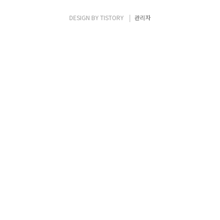
로 나온 서비스이며, 현재 Preview로만 제공
되고 있습니다. 사용자는 추가적인 관리 오버
DESIGN BY
TISTORY
관리자
헤드없이, 고급 네트워크 기능을 Gateway
Load Balancer를 ..