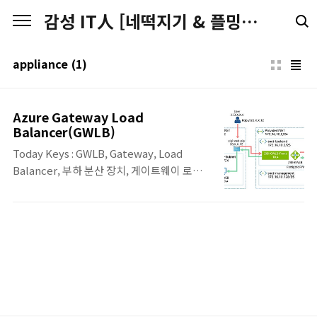
본문 바로가기
감성 IT人 [네떡지기 & 플밍지기]
appliance
(1)
Azure Gateway Load
Balancer(GWLB)
Today Keys : GWLB, Gateway, Load
Balancer, 부하 분산 장치, 게이트웨이 로드
밸런서, 보안, endpoint, nva, appliance,
azure, cloud, 클라우드 이번 포스팅에서는
방화벽, 패킷분석, IDS/IPS, Inline DDoS와
같은 3rd-Party NVA(Network Virtual
Appliance)를 Azure 트래픽 경로 상에서
Transparent하에 위치할 수 있도록 도와주
는 Gateway Load Balancer를 구성하여 테
스트해봅니다. 지난 11월 2일에 Azure에서 새