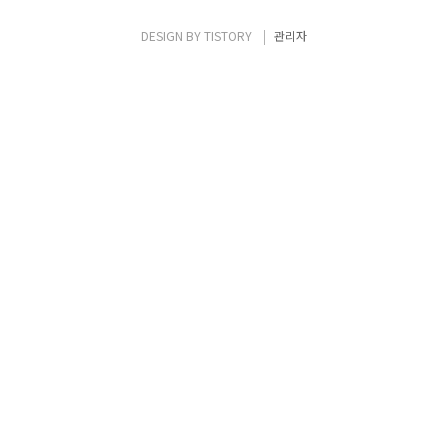
다. 그리고 그렇게 만들어진 이미지가 새로운
Container에 적용되는지를 알아봅니다.
DESIGN BY
TISTORY
관리자
•Docker File로 이미지 ..