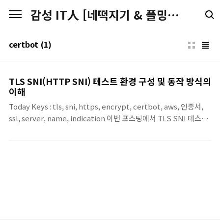
본문 바로가기
감성 IT人 [네떡지기 & 플밍지기]
certbot
(1)
TLS SNI(HTTP SNI) 테스트 환경 구성 및 동작 방식의
이해
Today Keys : tls, sni, https, encrypt, certbot, aws, 인증서,
ssl, server, name, indication 이번 포스팅에서 TLS SNI 테스트
환경을 구성하고 테스트하면서 TLS SNI에 대한 동작 방식 이해를
해보는 포스팅입니다. 먼저 포스팅에 앞서서 용어부터 정리하면, 흔
히 “HTTP SNI”라고 부르지만, SNI(Server Name Indication)
는 HTTP 기능이 아니라 TLS ClientHello(핸드셰이크) 확장입니
다. TLS 자체만으로는 “클라이언트가 어느 서버 이름(도메인)에 접
속하려는지” 서버가 알 방법이 없어서, 가상호스팅(한 IP에 여러
HTTPS 사이트)에서 문제가 생기는데, SNI가 그 정보를 전달해줍
니다. 이번 포..