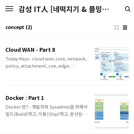
본문 바로가기
감성 IT人 [네떡지기 & 플밍지기]
concept
(2)
Cloud WAN - Part 8
Today Keys : cloud wan, core, network,
policy, attachment, cne, edge,
segment, concept, 개념 이번 포스팅에서
는 AWS Re:Invent 2021에서 소개된 AWS
Cloud WAN에 대해서 예정했던 마지막 포스
팅인 여덟 번째 포스팅입니다. 이번 포스팅에
Docker : Part 1
서는 Cloud WAN에 대한 일반적인 개념에 대
Docker 란? - 개발자와 Sysadmin을 위해서
해서 다루었습니다. 기존에 7번째 포스팅까지
빌드(Build)하고, 이동(Ship)하고, 분산된 어
다루었던 실습을 좀 더 이해하기 위한 개념이
플리케이션을 실행(Run)하기 위한
라고 보시면 됩니다. Cloud WAN에 대한 내용
OpenPlatform이다. - Docker는
이 더 많아서, 모든 내용을 다룬 것은 아니기 때