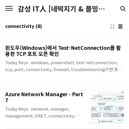
본문 바로가기
감성 IT人 [네떡지기 & 플밍지기]
connectivity
(8)
윈도우(Windows)에서 Test-NetConnection를 활
용한 TCP 포트 오픈 확인
Today Keys : windows, powershell, test-netconnection,
tcp, port, connectivity, firewall, troubleshooting이번 포스
팅은 Windows 환경에서 특정 TCP 포트가 실제로 열려 있는지(연
결 가능한지) 빠르게 확인할 수 있는 PowerShell 명령인 Test-
NetConnection 사용법을 간단히 정리합니다. 현업에서는
Azure Network Manager - Part
tracert로 경로를 확인해도, 정작 서비스 포트(예: 443, 1022,
7
3389)가 열려 있는지 여부는 별도로 확인해야 하는 경우가 많습니
Today Keys : network, manager,
다.이럴 때 Test-NetConnection는 “목적지 IP:PORT까지 TCP
management, VNET, connectivity,
연결이 되는지” 를 가장 빠르게 확인할 수 있는 방법 중 하나입니다.
configuration, deploy, security, group
Test-Net..