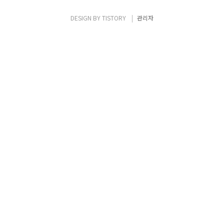
목 적 • 시스템 중단으로 인한 다른 서비스에
미치는 영향을 최소화 하기 위함 • 내부/대외
DESIGN BY
TISTORY
관리자
의 금전적 손실 예방 • 서비스 중단으로 인한
기업 이미지 하락 및 그로 인한 고객 이탈 예방
RTO / RPO • RTO (Re..