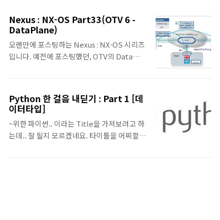
데이터 전송 비용은 개인적으로 필요한 부분을
VPC Lattice Service와 통신을 하게 되며, 네
먼저 정리하느라 멀티 리전에 대해서는 고려하
트워크 보안 정책이 어떻게 적용되는지에 대한
Nexus : NX-OS Part33(OTV 6 -
지 않고, 단일 리전에 대한 경우에 대해서만 정
내용과 VPC Lattice Service에 접근하는
DataPlane)
리했습니다. 추후에 멀티 리전에 대한 부분도
Client를 확인하는 ..
오랜만에 포스팅하는 Nexus : NX-OS 시리즈
업데이트 할 예정입니다. 원본은 구성도와 옆
입니다. 예전에 포스팅했던, OTV의 Data
에 설명이 1페이지에 되어 있으나, PC와 모바
Plane의 Unicast/Broadcast 부분에 이어
일에서 보기 편하도록 구성도와 설명을 나눠서
서, Multcast에 대한 Data Plane입니다. 휴
올립니다. 혹시, 잘못되거나 업데이트 된 내용
가 전에 대부분의 내용을 쓰고, 휴가 직전에 포
이 있다면 지속적으로 수정 예정입니다. [
Python 한 걸음 내딛기 : Part 1 [데
스팅하지 못해서 마지막 부분만 휴가 이후에
이터타입]
22.09.26 현재 기준 ]
올리게 되네요.. 무척 오랫만에 올리는 Nexus
~위한 파이썬.. 이라는 Title을 가져보려고 하
정리 포스팅입니다. ^^; OTV Data Plane –
는데.. 잘 될지 모르겠네요. 타이틀을 어찌할지
Multicast Traffic • 특정한 경우에 Remote
도.. ^^; 오늘부터... 가능하면 이 주제에 대해
Site간의 Layer 2 Multicast 통신이 필요한
서도 1주일에 하나씩은 하려고 합니다. 기존에
경우가 있을 수 있다. • OTV Site 간의 Layer
1회성(?) 스터디 때 사용한 자료가 있어서.. 이
2 Multicast의 경우에 Multicast가 지원환
번 주까지는 1번 더 올릴 수 있을 듯 싶고.. 다음
경과 지원불가 환경으로 나누어서 고려되어야
주부터는.. 공부하고 만들어야 할 듯요.. ^^; 자
한다. OTV Data Pl..
꾸 더디게 움직이는 듯하여... 스스로를 채찍질
하기 위한.. 일종의 프로젝트성. ^^;