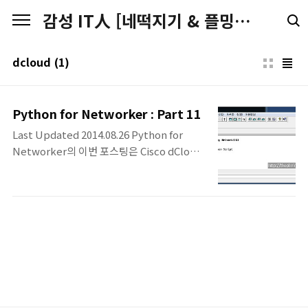
본문 바로가기
감성 IT人 [네떡지기 & 플밍지기]
dcloud
(1)
Python for Networker : Part 11
Last Updated 2014.08.26 Python for
Networker의 이번 포스팅은 Cisco dCloud
의 Nexus 9000 : NX-OS Programmability
v1에 있는 Python Script 예제 중의 하나를
다뤄봅니다. 이 Python Script는 Nexus에
서 현재 원하는 정보를 Text 형태의 첨부파일
로 만들어서, 메일로 전송을 하는 예제 Script
입니다. 다음과 같이 bootflash://script 디
렉토리에서 예제 Script를 실행합니다.
dcloud-n9k# python
./n9k_serviceability.py 수신메일주소