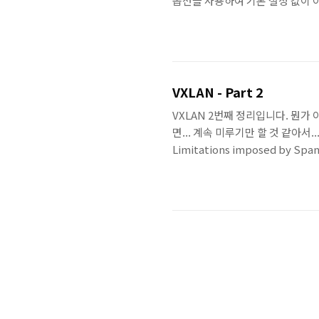
옵션을 사용하여 기본 설정 값이 아
Studio Code(이하 VS Cod
면App Service 이름과 runt
App Service로 생성할 수가 없습니
VXLAN - Part 2
VXLAN 2번째 정리입니다. 뭔가
면... 계속 미루기만 할 것 같아서..
Limitations imposed by Sp
경로에 대해서 Loop를 예방하기 위해
기면서 모든 경로에 대해서 다 사용할
Resiliency로써는 적합하지 않
도록 제안되고 ..