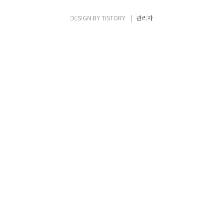
모델은 Multipathing에서의 Resiliency로
써는 적합하지 않다. - 최근에는 TRILL이나
DESIGN BY
TISTORY
관리자
SPB로써 STP의 이러한 제약사항을 해소하
도록 제안되고 ..