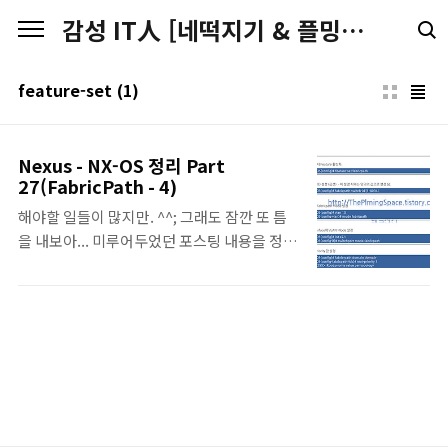
본문 바로가기
감성 IT人 [네떡지기 & 플밍지기]
feature-set
(1)
Nexus - NX-OS 정리 Part
27(FabricPath - 4)
해야할 일들이 많지만. ^^; 그래도 잠깐 또 틈
을 내보아... 미루어두었던 포스팅 내용을 정리
해서 올려봅니다. 보시다가, 이상한 부분이나
수정해야할 부분등이 있으면 덧글 부탁드립니
다! ^^ 이번 포스팅은 FabricPath에 대한 기
본 Config 및 구성에 대해서 알아보려고 합니
다. 앞선, FabricPath 1-3이 조금 이해하기 어
려울 수 있었더라도, 이번 포스팅을 통해서 어
렵지 않게 받아들이고 구성할 수 있다는 것을
알 수 있을 것 같습니다. 기본적인 FabricPath