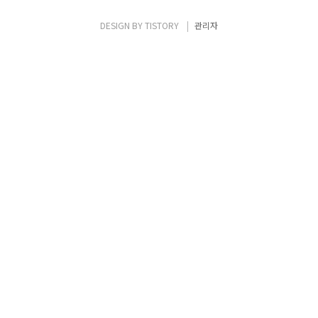
니다. 실제로 Postman은 API 개발을 하고 테
스트를 하기 위해서 개발자들이 많이 사용하는
DESIGN BY
TISTORY
관리자
도구입니다. Postman 사이트
(https://www.getpostman..