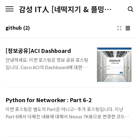
본문 바로가기
감성 IT人 [네떡지기 & 플밍지기]
github
(2)
[정보공유]ACI Dashboard
안녕하세요. 이번 포스팅은 정보 공유 포스팅
입니다. Cisco ACI의 Dashboard에 대한 내
용입니다. 요즘은 많은 벤더의 장비들이 그러
하듯이 Cisco ACI도 REST-API나, SDK를 사
용하여 다양한 것들을 추가적으로 구현하여 사
용이 가능합니다. #앞으로 6월에 진행될 네트
Python for Networker : Part 6-2
워크 전문가 따라잡기 커뮤니티의 N.EX.T에
이번 포스팅은 별도의 Part은 아니고~ 추가 포스팅입니다. 지난
서도 관련 세션을 발표할려고 생각중입니다!
Part 6에서 다뤄진 내용에 대해서 Nexus 7K용으로 변경한 코드입
^^ Cisco Korea에서는 이러한 프로그래머빌
니다. 꼭 바꿔야하는 부분을 제외하고.. 약간 추가적으로 내용 업데
리티를 위해서 시스코 본사의 Github이외에
이트도 함께 했습니다. (그 부분은 5K도 공통사항이긴합니다..)
Cisco Korea의