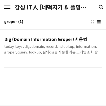
본문 바로가기
감성 IT人 [네떡지기 & 플밍지기]
groper
(1)
Dig (Domain Information Groper) 사용법
today keys : dig, domain, record, nslookup, information,
groper, query, lookup, 질의dig를 사용한 기본 도메인 조회 방법
dig 도메인주소 dig 출력 읽는 방법dig의 기본 출력은 다음의 4개 파
트로 구분하여 볼 수 있습니다.HEADER : 응답 상태 및
FlagQUESTION : 질의한 내용ANSWER : 질의에 대한 응답 내용
AUTHORITY/ADDITIONAL : 위임(NS) 및 추가 정보 내용
HEADER 섹션 status : NOERROR로 질의가 성공. flagsqr :
Query Response (응답)rd : Recurison Desired (재귀 요청)ra :
Recurision Available (재귀 가능)ANSWER : ..