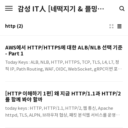
본문 바로가기
감성 IT人 [네떡지기 & 플밍지기]
http
(2)
AWS에서 HTTP/HTTPS에 대한 ALB/NLB 선택 기준
- Part 1
Today Keys : ALB, NLB, HTTP, HTTPS, TCP, TLS, L4, L7, 정
적 IP, Path Routing, WAF, OIDC, WebSocket, gRPC이번 포스
팅은 AWS에서 HTTP/HTTPS 기반의 웹 서비스를 구성할 때,
Application Load Balancer(이하 ALB) 와 Network Load
Balancer(이하 NLB) 중 어떤 로드 밸런서로 선택할지에 대한 기준
[HTTP 이해하기 1편] 왜 지금 HTTP/1.1과 HTTP/2
에 대해서 알아봅니다. 일반적으로 웹 서비스라고 하면 ALB를 먼저
를 함께 봐야 할까
떠올리게 되지만, HTTP나 HTTPS를 사용한다고 해서 반드시 ALB
today keys : HTTP, HTTP/1.1, HTTP/2, 웹 통신, Apache
만 선택해야 하는 것은 아닙니다. NLB 역시 TCP와 TLS 리스너를
httpd, TLS, ALPN, 브라우저 협상, 패킷 분석웹 서비스를 운영하
통해 80/443 기반 서비스의 앞단에 배치할 수 있기 때문에, 실제 선
다 보면 HTTP라는 단어는 이미 너무 익숙해서 깊게 생각하지 않고
택 기준은 “..