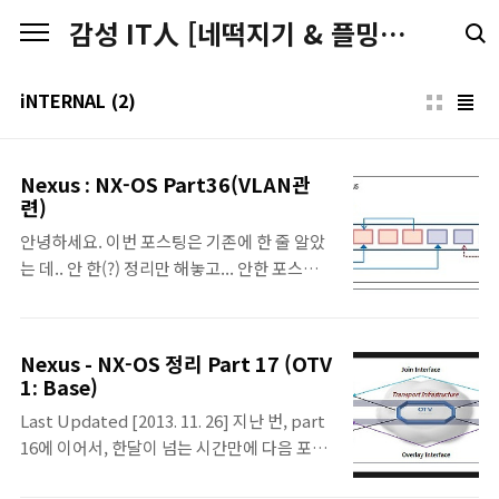
본문 바로가기
감성 IT人 [네떡지기 & 플밍지기]
iNTERNAL
(2)
Nexus : NX-OS Part36(VLAN관
련)
안녕하세요. 이번 포스팅은 기존에 한 줄 알았
는 데.. 안 한(?) 정리만 해놓고... 안한 포스팅
인 듯 싶습니다. 어쩌면 다른 제목으로 했을지
도 모르겠지만.. 최근에 추가한 내용들도 있어
서 ^^ Nexus 시리즈로 포스팅해 봅니다. ^^
Nexus - NX-OS 정리 Part 17 (OTV
VLAN • VDC별로 4094개의 VLAN이 지원되
1: Base)
며, 전 시스템에서는 16,384개의 VLAN이 지
Last Updated [2013. 11. 26] 지난 번, part
원이 되지만, 특정 VLAN은 System-Level에
16에 이어서, 한달이 넘는 시간만에 다음 포스
의해서 사용되거나 예약되어 있기 때문에 사용
팅을 하게 되었습니다. 이유는 많지만, 바쁜 일
이 불가하다. 이러한 Vlan을 확인하는 명령어