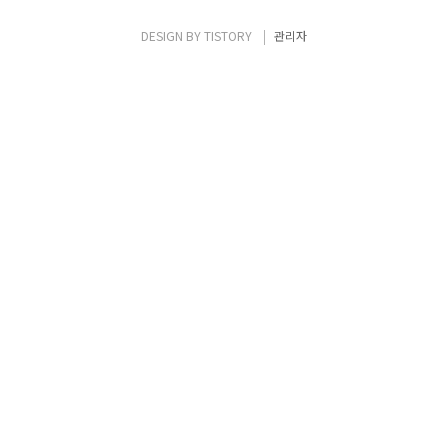
벤더에 종속되지 않게 네트워크 장비에
deploy 합니다. 해당 설정은 AOS에서 지속적
DESIGN BY
TISTORY
관리자
으로 관리되면서, 최초의 의도와 벗어난 변경
이 발생될 경우에 이를 알려주고 ..