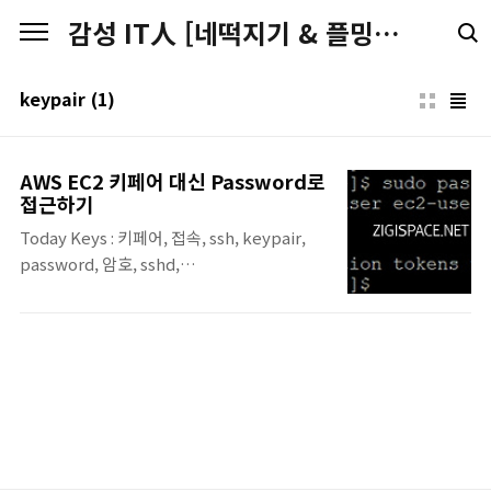
본문 바로가기
감성 IT人 [네떡지기 & 플밍지기]
keypair
(1)
AWS EC2 키페어 대신 Password로
접근하기
Today Keys : 키페어, 접속, ssh, keypair,
password, 암호, sshd,
PasswordAuthentication, aws, connect,
sshd_cofnig 이번 포스팅은 AWS EC2를 기
본 키페어 방식이 아닌 Password 방식으로 접
근할 수 있도록 설정을 변경하는 예제입니다
먼저 키페어를 이용해서 EC2에 접근합니다.
접속 후에 sshd_config에서
PasswordAuthentication을 Yes로 바꿔야
합니다. 기본 설정 값은 아래의 그림처럼 no가