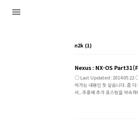
본문 바로가기
n2k
(1)
Nexus : NX-OS Part31(F
○ Last Updated : 2014.0
어가는 내용인 듯 싶습니다. 좀 더 이
서.. 주중에 추가 포스팅을 약속하며~ 
chassis/slot/port •chassis
interface로 접근할 때만 ..