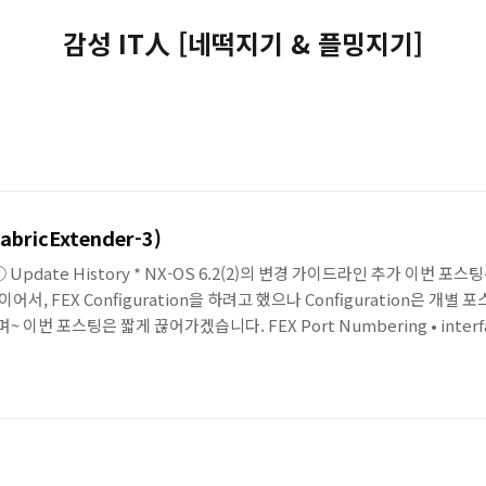
감성 IT人 [네떡지기 & 플밍지기]
abricExtender-3)
5.22 ○ Update History * NX-OS 6.2(2)의 변경 가이드라인 추가 이번
어서, FEX Configuration을 하려고 했으나 Configuration은 개별
이번 포스팅은 짧게 끊어가겠습니다. FEX Port Numbering • interfac
 ID 는 관리자에 설정된다. •chassis ID 101 ~ 199까지 설정 가능하다. •chassi