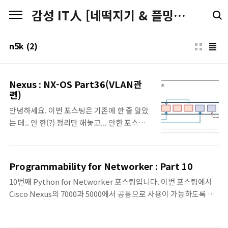
본문 바로가기
감성 IT人 [네떡지기 & 플밍지기]
n5k
(2)
Nexus : NX-OS Part36(VLAN관
련)
안녕하세요. 이번 포스팅은 기존에 한 줄 알았
는 데.. 안 한(?) 정리만 해놓고... 안한 포스팅
인 듯 싶습니다. 어쩌면 다른 제목으로 했을지
도 모르겠지만.. 최근에 추가한 내용들도 있어
서 ^^ Nexus 시리즈로 포스팅해 봅니다. ^^
Programmability for Networker : Part 10
VLAN • VDC별로 4094개의 VLAN이 지원되
10번째 Python for Networker 포스팅입니다. 이번 포스팅에서
며, 전 시스템에서는 16,384개의 VLAN이 지
Cisco Nexus의 7000과 5000에서 공통으로 사용이 가능하도록 기
원이 되지만, 특정 VLAN은 System-Level에
존에 만들었던 ipinfo.py 모듈을 변경해봅니다. 장비별로 개개의 코
의해서 사용되거나 예약되어 있기 때문에 사용
드를 작성해서 수행하는 것보다는 장비에서 공통으로 호환성있게
이 불가하다. 이러한 Vlan을 확인하는 명령어