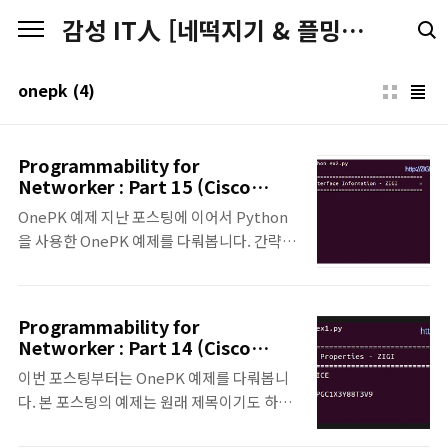
본문 바로가기
감성 IT人 [네떡지기 & 플밍지기]
onepk
(4)
Programmability for
Networker : Part 15 (Cisco
OnePK:4)
OnePK 예제 지난 포스팅에 이어서 Python
을 사용한 OnePK 예제를 다뤄봅니다. 간략한
예제를 통해서, OnePK를 어떻게 사용할 수 있
는지 알아보겠습니다. ○ OnePK 두 번째 예
제 - Network Element의 Interface 정보
Programmability for
를 가져와서 출력해보는 예제입니다 -
Networker : Part 14 (Cisco
Ethernet Type의 Interface 정보를 가져오
OnePK:3)
이번 포스팅부터는 OnePK 예제를 다뤄봅니
고, 해당 Interface의 Description을 출력합
다. 본 포스팅의 예제는 원래 제목이기도 하지
니다 ◆ 실행결과 ◆ 소스코드 - 기본 코드는
만, OnePK에서 지원하는 언어 중에 Python
지난 포스팅인 Python for Networker Part