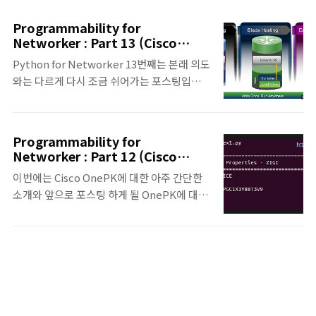
을 사용하여 진행하게 됩니다. 이번 포스팅에
14(OnePK3)을 참고해주시면 됩니다. -
서는 예제를 하기 위한 다른 내용도 함께 들어
Interface를 정보를 가져오기 위해서 OnePK
Programmability for
가느라, 1개의 예제만 다루게 됩니다. ○
에서 제공하는 Package중에, Interface라는
Networker : Part 13 (Cisco
OnePK 첫 번째 예제 - Network Element
OnePK:2)
Package를 사용합니다. - 여기서는 Net..
Python for Networker 13번째는 본래 의도
와 연결하여, 해당 Element의 정보를 가져오
와는 다르게 다시 조금 쉬어가는 포스팅입니
는 예제 - 아래의 동영상과 같이 장비의 다양한
다. OnePK의 예제 코드를 다뤄보기 전의
Element 정보를 가져올 수 있다. - Source
Cisco OnePK에 대해서 조금 더 간단히 알아
Code - Source Code를 보면, 매우 단순(?)
보는 내용입니다. 다음 포스팅부터 이제 실제
합니다. - OnePK가 지원되는 Device와의 연
Programmability for
예제코드는 함께 다뤄질 예정입니다! ^^ 또한
결을 위해서 'IP address', 'username',
Networker : Part 12 (Cisco
본 포스팅은 OnePK에 대한 소개이기 때문에
OnePK:1)
'password'가 필요로 하며, 해당 정보를 가지
이번에는 Cisco OnePK에 대한 아주 간단한
이론적인 부분에 있어서는 지속적으로 업데이
고, 해당 Dev..
소개와 앞으로 포스팅 하게 될 OnePK에 대한
트 할 예정입니다. ○ OnePK Introduce - 다
예제 내용들입니다. 이번 포스팅에서는
양한 Cisco Device를 OnePK라는
OnePK로 할 수 있는 예제 결과에 대해서만 간
Application Toolkit을 통해 기존 네트워크
략하게 보여드리고, 이후 포스팅부터는
를 programmability하게 사용 가능하도록
OnePK에 대한 좀 더 기술적인 내용과 함께 이
함. - 기존 IOS ,OSd/XE, XR, NX-OS 모두 각
번 포스팅에 보여드린 예제에 대해서 코드와
각 onePK API를 지원하는 환경에서 다양한
함께 좀 더 자세히 살펴보도록 하겠습니다.
언어(C, Java,..
Cisco OnePK (Platform Kit) ○ OnePK