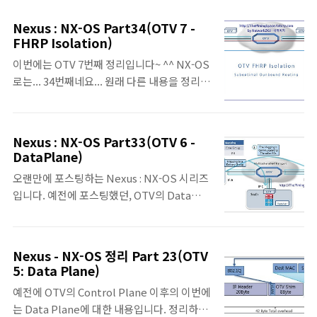
번 더 올라갈 듯 싶습니다. 그렇다고 그 몇 번으
하여.. 무려. 192페이지에 달하는... 누군가에
로 OTV 완결이라는 것은 아니지만요. ^^; 그
게는... 도움이 되기를 바라며... ^^ p.s. 2016
Nexus : NX-OS Part34(OTV 7 -
럼 한 분이라도 도움이 되시길 바라며...
FHRP Isolation)
년에는.. 기존의 포스팅과 더불어... 또 다른..
Failure Isolation - 모든 LAN 확장 솔루션의
장기 시리즈가 시작되지 않을까? 싶습니다..
이번에는 OTV 7번째 정리입니다~ ^^ NX-OS
주요 요구 사항 중에 하나는 Remote Site 간
로는... 34번째네요... 원래 다른 내용을 정리하
의 resiliency, stability, scalability 등의
려다가 어쩌다보니.. 순서가 바뀌어서.. 정리가
장점을 유지한 채, Layer 2 연결성을 Routed
되었습니다. ^^; 이번에는.. OTV에서의
Transport Infrastructure을 통해서 제공하
FHRP Isolation에 대한 내용입니다. ^^. 그
는 것이다. - OTV는 STP 분리 / Unknown
Nexus : NX-OS Part33(OTV 6 -
럼 한 분이라도 도움이 되시길 바라며, 혹시 수
Unicast 억제 / ARP 최적화 / Broadcast 정
DataPlane)
정해야 하는 부분이 있으면 알려주시면 감사하
책 제어를 통해..
오랜만에 포스팅하는 Nexus : NX-OS 시리즈
겠습니다. ○ FHRP Isolation - Overlay를
입니다. 예전에 포스팅했던, OTV의 Data
통한 FHRP(HSRP, VRRP 등) Filter를 제공
Plane의 Unicast/Broadcast 부분에 이어
하여, 양 Site에서 동일한 FHRP의 VIP를 사
서, Multcast에 대한 Data Plane입니다. 휴
용할 수 있도록 한다. - 서로 다른 Site 간의 동
가 전에 대부분의 내용을 쓰고, 휴가 직전에 포
일한 Default Gateway를 사용함으로써,
Nexus - NX-OS 정리 Part 23(OTV
스팅하지 못해서 마지막 부분만 휴가 이후에
Outbound Traffic Flow(Server → Client)
5: Data Plane)
올리게 되네요.. 무척 오랫만에 올리는 Nexus
에 대해 최적화 할 수 있다. ..
예전에 OTV의 Control Plane 이후의 이번에
정리 포스팅입니다. ^^; OTV Data Plane –
는 Data Plane에 대한 내용입니다. 정리하다
Multicast Traffic • 특정한 경우에 Remote