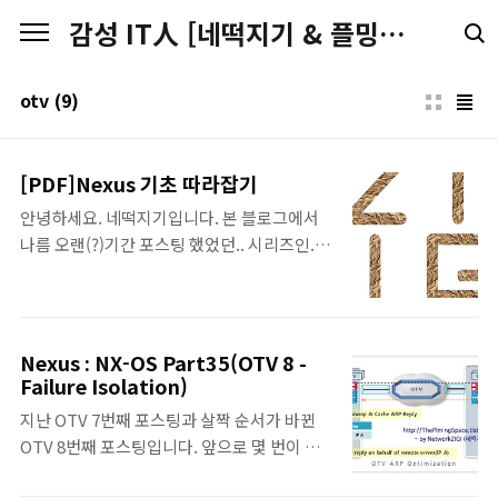
본문 바로가기
감성 IT人 [네떡지기 & 플밍지기]
otv
(9)
[PDF]Nexus 기초 따라잡기
안녕하세요. 네떡지기입니다. 본 블로그에서
나름 오랜(?)기간 포스팅 했었던.. 시리즈인..
Nexus 기초 따라잡기에 대한 PDF판을 공개
합니다. 아무래도 시간이 좀 지난거라서 달라
진 부분들도 있을꺼고, 미처 잘못 작성된 것을
수정하지 못한 부분들도 있을 수 있습니다. 하
Nexus : NX-OS Part35(OTV 8 -
지만, 커다란 맥락에서는 큰 부분이 달라지지
Failure Isolation)
는 않았으리라.. 생각하고.. 달라지는 부분들도
지난 OTV 7번째 포스팅과 살짝 순서가 바뀐
기존의 것들을 알고 있어야 할 것이라고 생각
OTV 8번째 포스팅입니다. 앞으로 몇 번이 될
하기 때문에... 2016년 크리스마스를 앞두고...
지는 모르겠으나, 우선 OTV 관련 포스팅이 몇
PDF판으로 공개를 합니다. 표지,간지를 포함