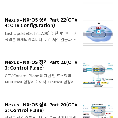
보니, 예전에 정리된 내용과 비슷한 것 같네요.
Site간의 Layer 2 Multicast 통신이 필요한
Unicast와 정말 간략한 Broadcast 정리만
경우가 있을 수 있다. • OTV Site 간의 Layer
먼저 올리고, Multicast에 대한 부분은 다음
2 Multicast의 경우에 Multicast가 지원환
Nexus - NX-OS 정리 Part 22(OTV
으로 미룹니다. 예전에도 그랬지만, 차례대로
경과 지원불가 환경으로 나누어서 고려되어야
4: OTV Configuration)
라기 보다는 제가 정리하게 된 순서대로 올리
한다. OTV Data Pl..
Last Update(2013.12.20) 몇 달여만에 다시
게 됩니다. ^^; 혹시 수정해야 하는 부분이나
정리를 하게되었습니다. 이런 저런 일들과 마
잘못된 점이 있다면 알려주시면 감사하겠습니
땅히 정리할 수 있는 여건이 되지 않아서.. 정말
다. OTV Data Plane – Unicast Traffic •
오랜만에 정리를 해서 올립니다. 몇 달만에 본
Unicast Trafrfic 전송 순서 1. Aggregation
내용이라 다시 처음부터 보면서 하느라.. 제대
Layer나 OTV Edge Device로부터 Layer 2
Nexus - NX-OS 정리 Part 21(OTV
로 맞는지 어떤지 모르겠습니다. 이번 내용은
Frame을 전송받으면, 전통적인 L2 Lookup
3: Control Plane)
실제 OTV를 구축하기 위한 기본 설정에 관련
을 수행한다. 이 때, 원격 OTV..
OTV Control Plane의 지난 번 포스팅의
한 내용입니다. 부족한 내용이지만, 도움이 되
Multicast 환경에 이어서, Unicast 환경에서
시길 바라며 혹시 잘못되어 수정이 필요한 내
의 OTV Control입니다. 언제쯤 포스팅을 하
용이 있으면 덧글 부탁드립니다. OTV Mode •
면서, 이번에는 지난 포스팅 이후에 빨리 올렸
OTV에서 L2 Adjacency는 이전에 살펴본 것
다고 쓸 수 있을지.. 이래저래 정신 없는 일도
처럼 2가지 Mode로 원격지 사이트와의
Nexus - NX-OS 정리 Part 20(OTV
많고 그러네요... 그래도 조금 더 부지런해져야
overlay network를 통해서 구성한다. 1.
2: Control Plane)
겠다는 다짐을 오늘도 해봅니다. OTV
Multicast Group을 통하여 OTV Hello
이런 저런 이유들로 다시 또 오랜만에 남기게