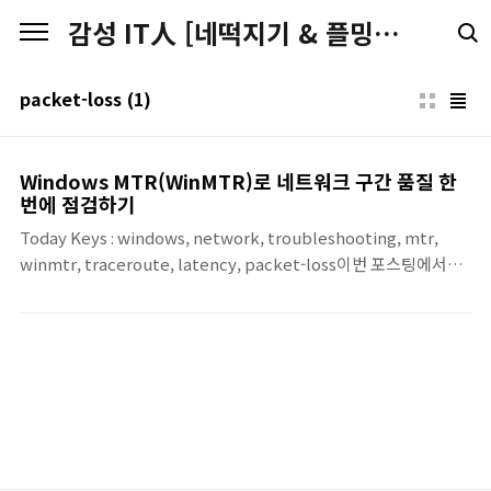
본문 바로가기
감성 IT人 [네떡지기 & 플밍지기]
packet-loss
(1)
Windows MTR(WinMTR)로 네트워크 구간 품질 한
번에 점검하기
Today Keys : windows, network, troubleshooting, mtr,
winmtr, traceroute, latency, packet-loss이번 포스팅에서는
Windows 환경에서 사용할 수 있는 MTR 도구인 WinMTR을 간단
히 소개합니다.실무에서 “핑은 되는데 느리다”, “가끔 끊긴다”, “특
정 구간부터 응답이 불안정하다” 같은 이슈를 볼 때가 있는 데, 이런
경우 ping만으로는 부족하고, tracert만으로도 “어디가 느린지/손
실이 있는지”를 한 번에 보기 어려울 수 있습니다.WinMTR은
Traceroute(경로) 와 Ping(지연/손실) 을 합쳐서, 각 홉(Hop)별
지연(Latency)과 패킷 손실(Loss)을 지속적으로 측정해주는 도구
입니다.WinMTR이란?Wi..