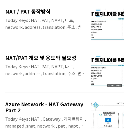
적에 포함된 '7.1 NAT/PAT'장의 내용 중 7.1.4
발지와 목적지가 모두 정의된 것이 아니라 다
장의 내용입니다 NAT를 사용해 네트워크 주
수의 IP 풀에서 정해지므로 최소한 출발지나
NAT / PAT 동작방식
소를 변환할 때 어떤 IP 주소를 변환하는지에
목적지 중 한 곳이 다수의 IP로 구성된 IP 풀이
Today Keys : NAT, PAT, NAPT, 나트,
따라 두 가지로 구분합니다. ●
나 ..
network, address, translation, 주소, 변
SNAT(Source NAT) - 출발지 주소를 변경하
환, 공인, 사설, ipv4 본 포스팅은 'IT 엔지니어
는 NAT ● DNAT(Destination NAT) - 도착
를 위한 네트워크 입문' [길벗] 서적에 포함된
지 주소를 변경하는 NAT SNAT와 DNAT는
'7.1 NAT/PAT'장의 내용 중 7.1.2장과 7.1.3장
트래픽이 출발하는 시작 지점을 기준으로 구분
의 내용입니다 7.1.2 NAT 동작방식 다음은
합니다. 어떤 주소를 변경해야 하는지는 서비
NAT/PAT 개요 및 용도와 필요성
NAT 동작 방식을 알아보기 위한 예입니다. ​ ​
스 흐름과 목적에 따라 결정됩니다. 앞에서 말
Today Keys : NAT, PAT, NAPT, 나트,
NAT의 동작 방식을 이해하기 위해 출발지 사
했듯이 S..
network, address, translation, 주소, 변
용자(10.10.10.10)가 목적지의 웹 서버
환, 공인, 사설, ipv4 본 포스팅은 'IT 엔지니어
(20.20.20.20)로 통신하는 과정을 살펴보겠습
를 위한 네트워크 입문' [길벗] 서적에 포함된
니다. 1. 사용자는 웹 서버에 접근하기 위해 출
'7.1 NAT/PAT'장의 내용 중 서론과 7.1.1장의
발지 IP를 10.10.10.10으로, 목적지 IP와 서비
내용입니다. 7.1 NAT/PAT NAT(Network
스 포트는 20.20.20.20과 80으로 패킷을 전송
Azure Network - NAT Gateway
Address Translation, 네트워크 주소 변환)
Part 2
합니다. 출발지 서비..
는 사용자 모르게 실생활에서 많이 사용하는
Today Keys : NAT , Gateway , 게이트웨이 ,
기술입니다. 가정에서 사용하는 노트북과 PC
managed ,snat, network , pat , napt ,
는 공유기를 통해서, 통신사에 LTE나 5G로 연