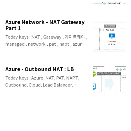
azure , cloud, 클라우드 , 매니지드 이번 포
결된 스마트폰은 통신사 장비 어디선가 NAT
스팅은 지난 2월 19일에 다루었던 Azure NAT
를 수행해 외부와 통신하게 됩니다. 회사 네트
Gateway에 대한 두 번째 포스팅입니다. 지난
워크에서도 NAT와 PAT를 매우 많이 사용합
Azure Network - NAT Gateway
포스팅 때에는 Preview 상태였으나, 3월 12
Part 1
니다. 라우터나 L3 스위치와 같은 L3 장비에..
일에 GA되었네요. NAT Gateway Part 1에서
Today Keys : NAT , Gateway , 게이트웨이 ,
는 Azure NAT를 만들어서 간단한 테스트를
managed , network , pat , napt , azure ,
진행했다면, 이번 포스팅에서는 Azure NAT
cloud, 클라우드 , 매니지드 이번 포스팅은
에 대한 일반적인 기술 내용에 대해서 알아봅
Azure에서 Managed 서비스로 지원되는
니다. Azure NAT Gateway ▪ 가상 네트워크
NAT Gateway에 대한 예제입니다. NAT
에 대한 아웃바운드 인터넷 연결을 위한 매니
Azure - Outbound NAT : LB
Gateway에 대해서는 추가 포스팅으로 좀 더
지드 컴포넌트 ▪ NAT Gateway에서 사용하는
Today Keys : Azure, NAT, PAT, NAPT,
다뤄볼 예정이며, 이번에는 NAT Gateway를
공인 IP 주소는 'Pub..
Outbound, Cloud, Load Balancer,
만들고 테스트 정도만 해봅니다.아직은
Frontend, Public , Private, IP, 클라우드
Preview 상태이며, 지원되는 리전도 제한적
Azure에서 Outbound 통신 시에 고정된
이기는 하지만 머지않은 시일 내에 GA 되기를
Public IP를 사용하기 위한 방법으로는 1.
바래봅니다. 이번 포스팅에서 다루게 될 구성
Instance에 직접 Public IP를 할당하여 직접
도 입니다.VNet 내에 2개의 서브넷이 있으며,
NAT 하는 방법 2. 로드밸런서에 Frontend에
1개의 서브넷은 기존과 동일하게 공인 IP를 직
고정된 Public IP을 할당해서 PAT(NAPT) 하
접 할당받도록 구성하고나머지 1개의 서브넷