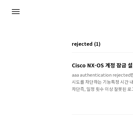
본문 바로가기
rejected
(1)
Cisco NX-OS 계정 잠금 
aaa authentication rejec
시도를 차단하는 기능특정 시간 내
차단즉, 일정 횟수 이상 잘못된 
IOS나 IOS-XE의 login block-
> aaa authentication rejec
→ 위의 실패 시도가 30초 이내에 