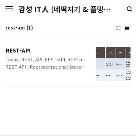
본문 바로가기
감성 IT人 [네떡지기 & 플밍지기]
rest-api
(1)
REST-API
Today : REST, API, REST-API, RESTful
REST-API ( Representational State
Transfer) ▷ Server와 Client간의 표준
HTTP 방식을 통해서 Platform 독립적으로
통신하여 작업을 처리하도록 하는 API. ▷ 기
존의 HTTP 표준 방식을 그대로 사용하기 때
문에 별도의 메시지 처리를 위한 부하가 없음.
▷ REST 아키텍처 원칙을 이행하는 방식을
RESTful이라고 함. (REST와 RESTful이 서
로 다른 개념이 아님) Wiki :
REST(Representational State Transfer)