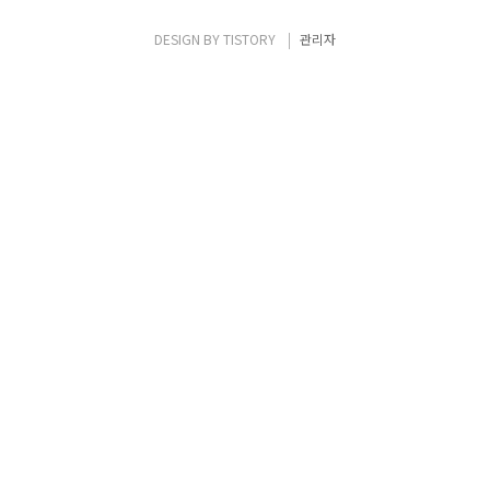
는 월드 와이드 웹과 같은 분산 하이퍼미디어
시스템을 위한 소프트웨어 아키텍처의 한 형식
DESIGN BY
TISTORY
관리자
이다. 이 용어는 로이 필딩(Roy Fielding..