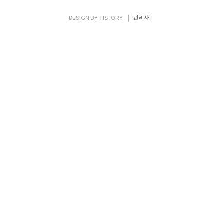
Applicances로 구현하여 운용하는 가상화 기
술. - 2012년 10월 독일 SDN & OpenFlow
DESIGN BY
TISTORY
관리자
World Congress 에서 BT와 도이치텔레콤이
NFV 단체 설립 발표. -..