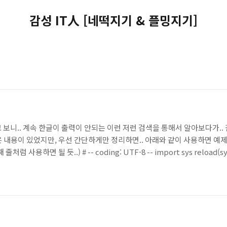
감성 IT人 [네떡지기 & 플밍지기]
보니.. 계속 한글이 출력이 안되는 이런 저런 검색을 통해서 알아보다가.. 결국
좋은 내용이 있었지만, 우선 간단하게만 정리하면.. 아래와 같이 사용하면 
처럼 사용하면 될 듯..) # -- coding: UTF-8 -- import sys reload(sy
") liststr = ["네떡지기"] print str(unicode(liststr[0])) http://lib