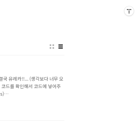
 유레카!!... (생각보다 너무 오
예제 코드를 확인해서 코드에 넣어주
s)
sora.so/posts/python-hangul/